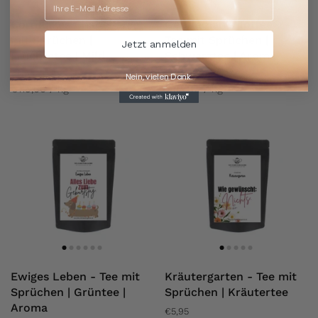
Cornflakes Chaos - Tee
Gentleman's Toffee® -
mit Sprüchen |
Tee mit Sprüchen |
Jetzt anmelden
Früchtetee | Mild
Schwarztee | Aroma
€5,95
€5,95
Nein, vielen Dank.
€119,00 / kg
€119,00 / kg
Ewiges Leben - Tee mit
Kräutergarten - Tee mit
Sprüchen | Grüntee |
Sprüchen | Kräutertee
Aroma
€5,95