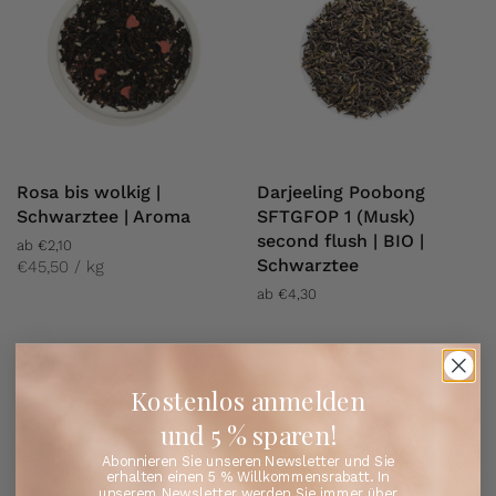
Rosa bis wolkig |
Darjeeling Poobong
Schwarztee | Aroma
SFTGFOP 1 (Musk)
second flush | BIO |
ab €2,10
Schwarztee
€45,50 / kg
ab €4,30
Kostenlos anmelden
und 5 % sparen!
Abonnieren Sie unseren Newsletter und Sie
erhalten einen 5 % Willkommensrabatt. In
unserem Newsletter werden Sie immer über