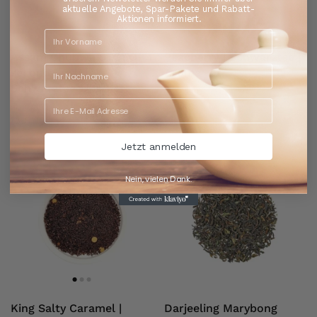
aktuelle Angebote, Spar-Pakete und Rabatt-
Aktionen informiert.
Assam Chubwa STGFOP 1
Peacherry | Schwarztee |
second flush |
Aroma
Schwarztee
ab €2,60
€52,00 / kg
ab €4,50
€90,00 / kg
Jetzt anmelden
Nein, vielen Dank.
King Salty Caramel |
Darjeeling Marybong