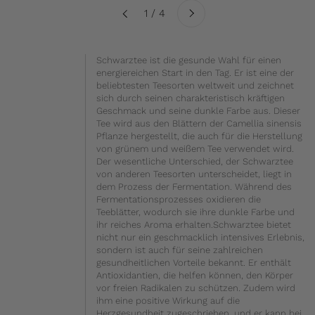
Weiter
1 / 4
Zurück
Schwarztee ist die gesunde Wahl für einen
energiereichen Start in den Tag. Er ist eine der
beliebtesten Teesorten weltweit und zeichnet
sich durch seinen charakteristisch kräftigen
Geschmack und seine dunkle Farbe aus. Dieser
Tee wird aus den Blättern der Camellia sinensis
Pflanze hergestellt, die auch für die Herstellung
von grünem und weißem Tee verwendet wird.
Der wesentliche Unterschied, der Schwarztee
von anderen Teesorten unterscheidet, liegt in
dem Prozess der Fermentation. Während des
Fermentationsprozesses oxidieren die
Teeblätter, wodurch sie ihre dunkle Farbe und
ihr reiches Aroma erhalten.Schwarztee bietet
nicht nur ein geschmacklich intensives Erlebnis,
sondern ist auch für seine zahlreichen
gesundheitlichen Vorteile bekannt. Er enthält
Antioxidantien, die helfen können, den Körper
vor freien Radikalen zu schützen. Zudem wird
ihm eine positive Wirkung auf die
Herzgesundheit zugeschrieben, und er kann bei