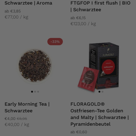
Schwarztee | Aroma
FTGFOP I first flush | BIO
| Schwarztee
ab €3,85
€77,00 / kg
ab €6,15
€123,00 / kg
-33%
Early Morning Tea |
FLORAGOLD®
Schwarztee
Ostfriesen-Tee Golden
and Malty | Schwarztee |
€4,00
€5,95
Pyramidenbeutel
€40,00 / kg
ab €0,60