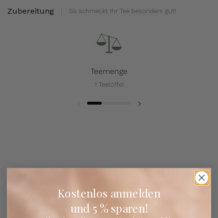
Zubereitung
So schmeckt Ihr Tee besonders gut!
Teemenge
1 Teelöffel
Kostenlos anmelden
und 5 % sparen!