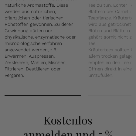
natürliche Aromastoffe. Diese
Tee zu tun. Echter Te
werden aus natürlichen,
Blättern der Camellia 
pflanzlichen oder tierischen
Teepflanze. Kräuterte
Rohstoffen gewonnen. Zu deren
wird aus getrockneten
Gewinnung dürfen nur
Blüten und Blättern he
physikalische, enzymatische oder
gehört somit nicht z
mikrobiologische Verfahren
Tee.
angewendet werden, z.B.
Kräutertees sollten k
Erwärmen, Auspressen,
allem trocken gelager
Zerkleinern, Mahlen, Mischen,
empfehlen den Tee n
Filtrieren, Destillieren oder
Öffnen direkt in eine 
Vergären.
umzufüllen.
Kostenlos
anmelden
und 5 %