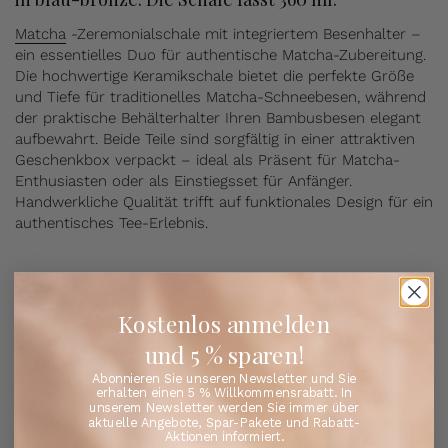
Matcha
-Zeremonialschale mit integriertem Besenhalter –
ein essentielles Duo für authentische Matcha-Zubereitung.
Die hochwertige Keramikschale bietet die perfekte Größe
und Tiefe für traditionelles Matcha-Schneebesen, während
der praktische Behälterhalter Ihren Bambusbesen elegant
aufbewahrt. Beide Teile sind sorgfältig in einer attraktiven
Geschenkbox verpackt – ideal als Präsent für Matcha-
Enthusiasten oder als Einstiegsset für Anfänger.
Handwerkliche Qualität trifft auf funktionales Design für ein
authentisches Tee-Erlebnis.
Kostenlos anmelden
und 5 % sparen!
Abonnieren Sie unseren Newsletter und Sie
erhalten einen 5 % Willkommensrabatt. In
unserem Newsletter werden Sie immer über
aktuelle Angebote, Spar-Pakete und Rabatt-
Aktionen informiert.