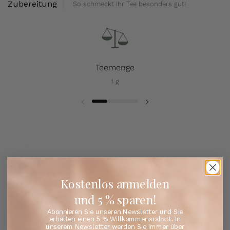
Zubereitung
So schmeckt Ihr Tee besonders gut!
Teemenge
1 g
Kostenlos anmelden
und 5 % sparen!
Abonnieren Sie unseren Newsletter und Sie
erhalten einen 5 % Willkommensrabatt. In
unserem Newsletter werden Sie immer über