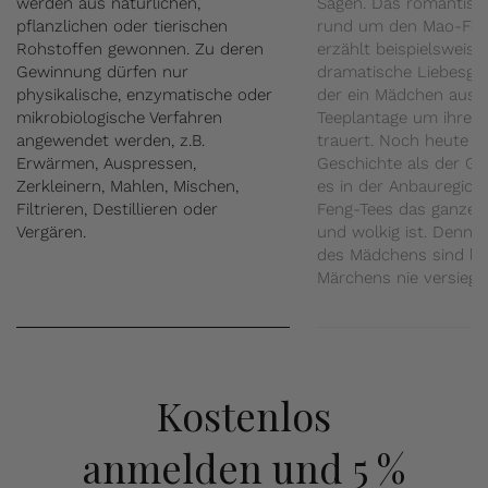
werden aus natürlichen,
Sagen. Das romantisc
pflanzlichen oder tierischen
rund um den Mao-Fen
Rohstoffen gewonnen. Zu deren
erzählt beispielsweise
Gewinnung dürfen nur
dramatische Liebesges
physikalische, enzymatische oder
der ein Mädchen aus e
mikrobiologische Verfahren
Teeplantage um ihren 
angewendet werden, z.B.
trauert. Noch heute gi
Erwärmen, Auspressen,
Geschichte als der Gr
Zerkleinern, Mahlen, Mischen,
es in der Anbauregion
Filtrieren, Destillieren oder
Feng-Tees das ganze J
Vergären.
und wolkig ist. Denn d
des Mädchens sind la
Märchens nie versiegt.
Kostenlos
anmelden
und 5 %