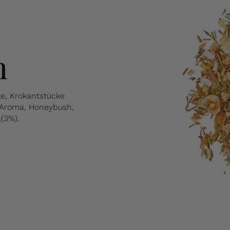
n
ke, Krokantstücke
 Aroma, Honeybush,
(3%).