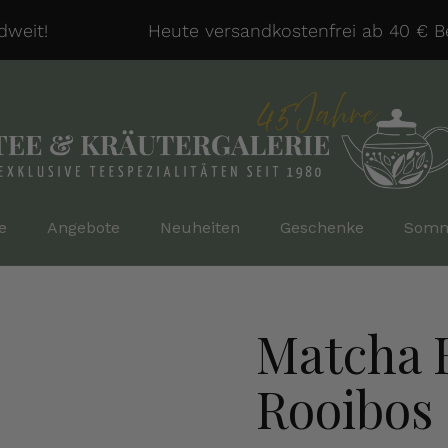
eit!
Heute versandkostenfrei ab 40 € Best
e
Angebote
Neuheiten
Geschenke
Somm
Matcha H
Rooibos