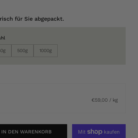
risch für Sie abgepackt.
ahl
50g
500g
1000g
€59,00 / kg
IN DEN WARENKORB