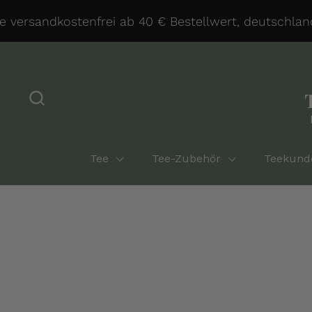
Zum Inhalt springen
versandkostenfrei ab 40 € Bestellwert, deutschlandw
Tee
Tee-Zubehör
Teekund