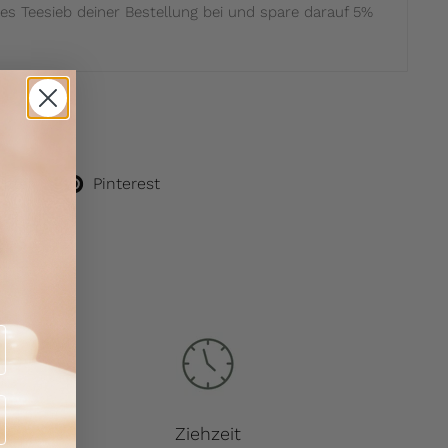
es Teesieb deiner Bestellung bei und spare darauf 5%
itter)
Pinterest
Ziehzeit