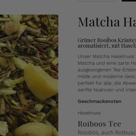
Matcha Ha
Grüner Rooibos Kräute
aromatisiert, mit Has
Unser Matcha Haselnuss
Matcha und eine zarte H
ausgewogenen Tee-Erlebni
milde und moderne Gesc
perfekt für alle, die Ab
sanfte Nuancen und inte
Geschmacksnoten
Haselnuss