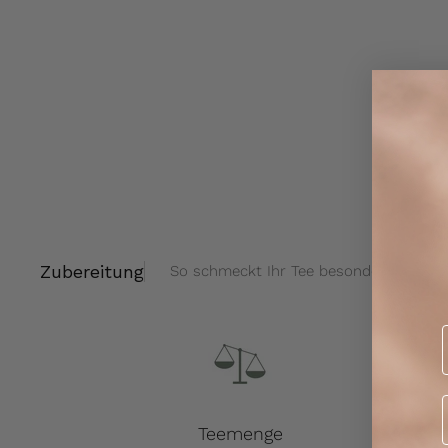
Zubereitung
So schmeckt Ihr Tee besonders gut!
Teemenge