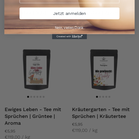
mit Sprüchen |
Tee mit Sprüchen |
Früchtetee | Mild
Schwarztee | Aroma
Jetzt anmelden
€5,95
€5,95
€119,00 / kg
€119,00 / kg
Nein, vielen Dank.
Ewiges Leben - Tee mit
Kräutergarten - Tee mit
Sprüchen | Grüntee |
Sprüchen | Kräutertee
Aroma
€5,95
€119,00 / kg
€5,95
€119,00 / kg