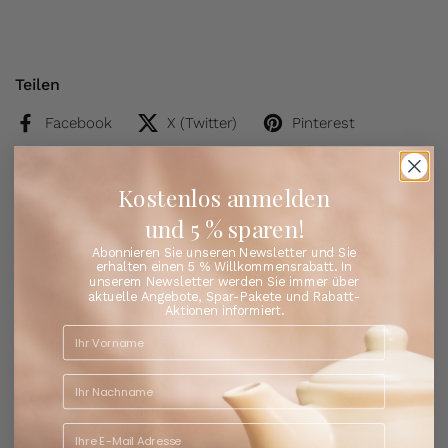
Teilen
Facebook
X (Twitter)
Pinterest
Bestseller
Entdecken Sie die Lieblingstees unserer Kunden
Kostenlos anmelden
und 5 % sparen!
Abonnieren Sie unseren Newsletter und Sie
erhalten einen 5 % Willkommensrabatt. In
unserem Newsletter werden Sie immer über
aktuelle Angebote, Spar-Pakete und Rabatt-
Aktionen informiert.
Cornflakes Chaos - Tee
Gentleman's Toffee® -