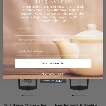
und 5 % sparen!
Abonnieren Sie unseren Newsletter und Sie
erhalten einen 5 % Willkommensrabatt. In
unserem Newsletter werden Sie immer über
aktuelle Angebote, Spar-Pakete und Rabatt-
Teilen
Aktionen informiert.
Facebook
X (Twitter)
Pinterest
Bestseller
Entdecken Sie die Lieblingstees unserer Kunden
Jetzt anmelden
Nein, vielen Dank.
Cornflakes Chaos - Tee
Gentleman's Toffee® -