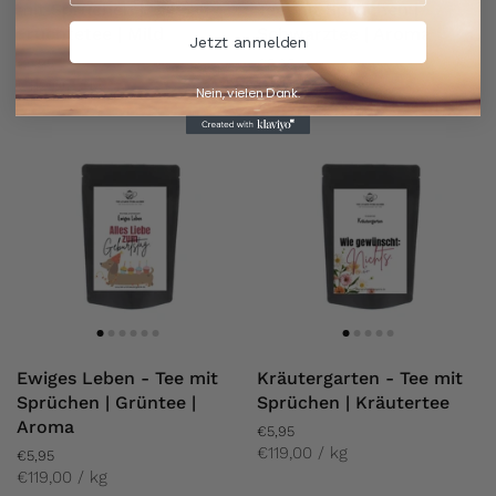
mit Sprüchen |
Tee mit Sprüchen |
Früchtetee | Mild
Schwarztee | Aroma
Jetzt anmelden
€5,95
€5,95
€119,00 / kg
€119,00 / kg
Nein, vielen Dank.
Ewiges Leben - Tee mit
Kräutergarten - Tee mit
Sprüchen | Grüntee |
Sprüchen | Kräutertee
Aroma
€5,95
€119,00 / kg
€5,95
€119,00 / kg