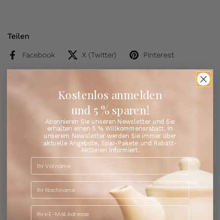
Teilen
Facebook
X (Twitter)
Pinterest
Bestseller
Entdecken Sie die Lieblingstees unserer Kunden
Kostenlos anmelden
und 5 % sparen!
Abonnieren Sie unseren Newsletter und Sie
erhalten einen 5 % Willkommensrabatt. In
unserem Newsletter werden Sie immer über
aktuelle Angebote, Spar-Pakete und Rabatt-
Aktionen informiert.
Cornflakes Chaos - Tee
Gentleman's Toffee® -