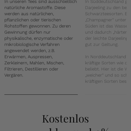
In unseren Tees sind ausschließlich
In Süddeutschland ge
natürliche Aromastoffe. Diese
Darjeeling zu den beli
werden aus natürlichen,
Schwarzteesorten. Er g
pflanzlichen oder tierischen
„Champagner“ unter d
Rohstoffen gewonnen. Zu deren
Süden ist das Wasser 
Gewinnung dürfen nur
und dadurch „härter“
physikalische, enzymatische oder
der leichte Darjeeling
mikrobiologische Verfahren
gut zur Geltung.
angewendet werden, z.B.
Erwärmen, Auspressen,
In Norddeutschland s
Zerkleinern, Mahlen, Mischen,
kräftige Sorten wie d
Filtrieren, Destillieren oder
beliebt. Hier ist die W
Vergären.
„weicher“ und so sch
kräftigen Sorten beso
Kostenlos