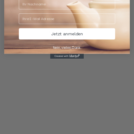
Zutaten
Jetzt anmelden
Schwarzer Tee.
Nein, vielen Dank.