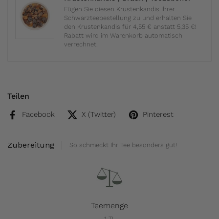
Fügen Sie diesen Krustenkandis Ihrer
Schwarzteebestellung zu und erhalten Sie
den Krustenkandis für 4,55 € anstatt 5,35 €!
Rabatt wird im Warenkorb automatisch
verrechnet.
Teilen
Facebook
X (Twitter)
Pinterest
Zubereitung
So schmeckt Ihr Tee besonders gut!
Teemenge
1 TL