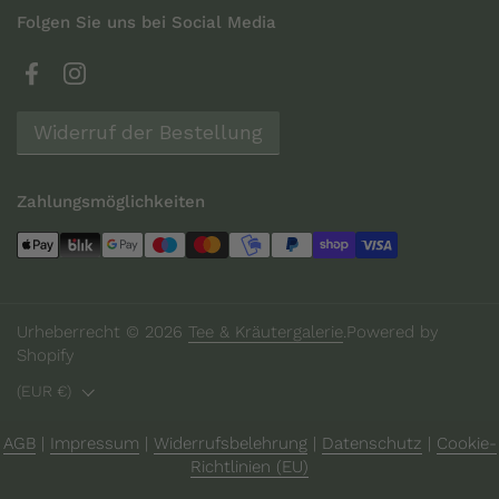
Folgen Sie uns bei Social Media
Facebook
Instagram
Widerruf der Bestellung
Zahlungsmöglichkeiten
Urheberrecht © 2026
Tee & Kräutergalerie
.
Powered by
Shopify
Land/Region
(EUR €)
AGB
|
Impressum
|
Widerrufsbelehrung
|
Datenschutz
|
Cookie-
Richtlinien (EU)