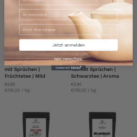
Jetzt anmelden
Nein, vielen Dank.
Cornflakes Chaos - Tee
Gentleman's Toffee® -
mit Sprüchen |
Tee mit Sprüchen |
Früchtetee | Mild
Schwarztee | Aroma
€5,95
€5,95
€119,00 / kg
€119,00 / kg