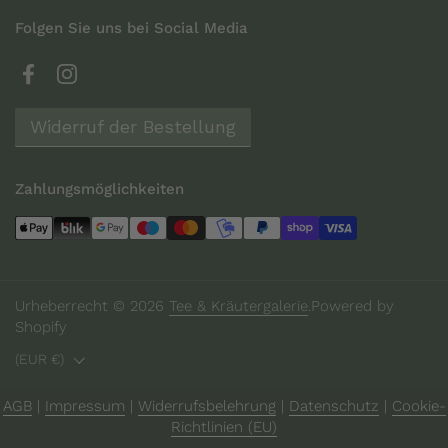
Folgen Sie uns bei Social Media
Facebook
Instagram
Widerruf der Bestellung
Zahlungsmöglichkeiten
Urheberrecht © 2026
Tee & Kräutergalerie
.
Powered by
Shopify
Land/Region
(EUR €)
AGB
|
Impressum
|
Widerrufsbelehrung
|
Datenschutz
|
Cookie-
Richtlinien (EU)