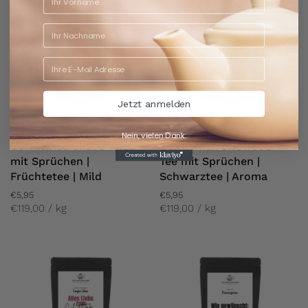
Jetzt anmelden
Nein, vielen Dank.
Cornflakes Chaos - Tee
Gentleman's Toffee® -
mit Sprüchen |
Tee mit Sprüchen |
Früchtetee | Mild
Schwarztee | Aroma
€5,95
€5,95
€119,00 / kg
€119,00 / kg