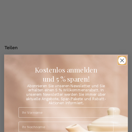
Teilen
Facebook
X (Twitter)
Pinterest
Kostenlos anmelden
und 5 % sparen!
Bestseller
Entdecken Sie die Lieblingstees unserer Kunden
Abonnieren Sie unseren Newsletter und Sie
erhalten einen 5 % Willkommensrabatt. In
unserem Newsletter werden Sie immer über
aktuelle Angebote, Spar-Pakete und Rabatt-
Aktionen informiert.