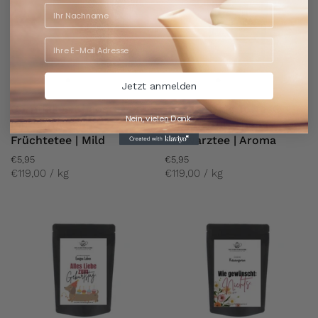
Jetzt anmelden
Cornflakes Chaos - Tee
Gentleman's Toffee® -
Nein, vielen Dank.
mit Sprüchen |
Tee mit Sprüchen |
Früchtetee | Mild
Schwarztee | Aroma
€5,95
€5,95
€119,00 / kg
€119,00 / kg