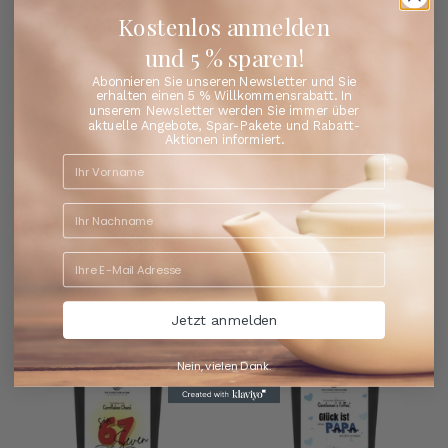
Kostenlos anmelden
und 5 % sparen!
Abonnieren Sie unseren Newsletter und Sie
erhalten einen 5 % Willkommensrabatt. In
unserem Newsletter werden Sie immer über
aktuelle Angebote, Spar-Pakete und Rabatt-
Aktionen informiert.
Teilen
Facebook
X (Twitter)
Pinterest
Bestseller
Entdecken Sie die Lieblingstees unserer Kunden
Jetzt anmelden
Nein, vielen Dank.