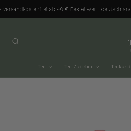
Zum Inhalt springen
ersandkostenfrei ab 40 € Bestellwert, deutschlandwe
Tee
Tee-Zubehör
Teekund