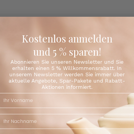
Kostenlos anmelden
und 5 % sparen!
Abonnieren Sie unseren Newsletter und Sie
erhalten einen 5 % Willkommensrabatt. In
unserem Newsletter werden Sie immer über
aktuelle Angebote, Spar-Pakete und Rabatt-
Teilen
Aktionen informiert.
Facebook
X (Tw
Kunden