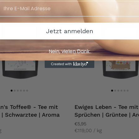
Jetzt anmelden
Nein, vielen Dank.
n's Toffee® - Tee mit
Ewiges Leben - Tee mit
 | Schwarztee | Aroma
Sprüchen | Grüntee | A
€5,95
g
€119,00 / kg