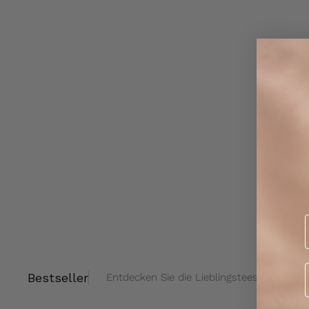
Bestseller
Entdecken Sie die Lieblingstees unserer 