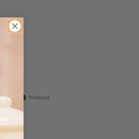
itter)
Pinterest