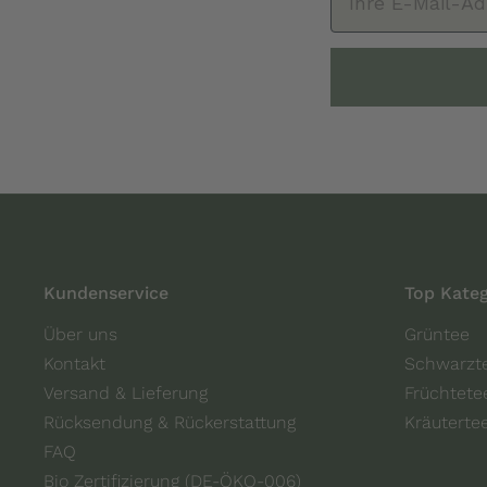
Kundenservice
Top Kateg
Über uns
Grüntee
Kontakt
Schwarzt
Versand & Lieferung
Früchtete
Rücksendung & Rückerstattung
Kräuterte
FAQ
Bio Zertifizierung (DE-ÖKO-006)