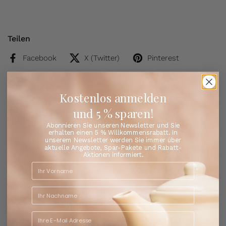
Teilen
Facebook
X (Twitter)
Pinterest
Bestseller
Entdecken Sie die Lieblingstees unserer Kunden
Kostenlos anmelden
und 5 % sparen!
Abonnieren Sie unseren Newsletter und Sie
erhalten einen 5 % Willkommensrabatt. In
unserem Newsletter werden Sie immer über
aktuelle Angebote, Spar-Pakete und Rabatt-
Aktionen informiert.
Cornflakes Chaos - Tee
Gentleman's Toffee® -