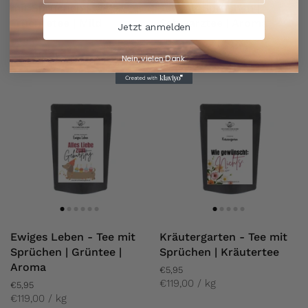
mit Sprüchen |
Tee mit Sprüchen |
Früchtetee | Mild
Schwarztee | Aroma
Jetzt anmelden
€5,95
€5,95
€119,00 / kg
€119,00 / kg
Nein, vielen Dank.
Ewiges Leben - Tee mit
Kräutergarten - Tee mit
Sprüchen | Grüntee |
Sprüchen | Kräutertee
Aroma
€5,95
€119,00 / kg
€5,95
€119,00 / kg