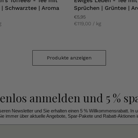
n's Toffee® - Tee mit
Ewiges Leben - Tee mit
 | Schwarztee | Aroma
Sprüchen | Grüntee | A
€5,95
g
€119,00 / kg
Produkte anzeigen
tenlos anmelden
und 5 % sp
seren Newsletter und Sie erhalten einen 5 % Willkommensrabatt. In 
ie immer über aktuelle Angebote, Spar-Pakete und Rabatt-Aktionen in