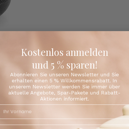
Kostenlos anmelden
und 5 % sparen!
Abonnieren Sie unseren Newsletter und Sie
erhalten einen 5 % Willkommensrabatt. In
unserem Newsletter werden Sie immer über
aktuelle Angebote, Spar-Pakete und Rabatt-
Aktionen informiert.
Teilen
Facebook
X (Tw