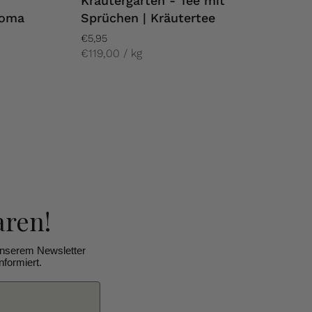
Kräutergarten - Tee mit
roma
Sprüchen | Kräutertee
€5,95
€119,00 / kg
aren!
unserem Newsletter
formiert.