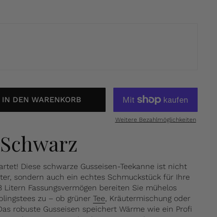
IN DEN WARENKORB
Weitere Bezahlmöglichkeiten
 Schwarz
artet! Diese schwarze Gusseisen-Teekanne ist nicht
eiter, sondern auch ein echtes Schmuckstück für Ihre
,8 Litern Fassungsvermögen bereiten Sie mühelos
blingstees zu – ob grüner
Tee
, Kräutermischung oder
Das robuste Gusseisen speichert Wärme wie ein Profi