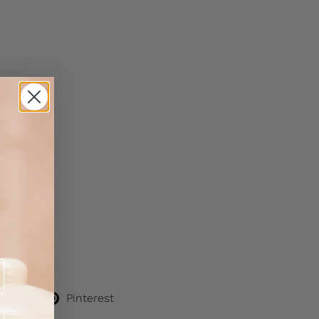
itter)
Pinterest