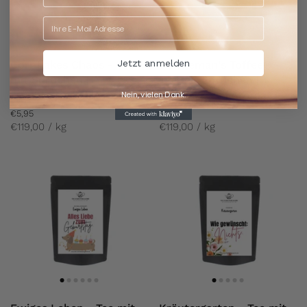
Jetzt anmelden
Cornflakes Chaos - Tee
Gentleman's Toffee® -
mit Sprüchen |
Tee mit Sprüchen |
Früchtetee | Mild
Schwarztee | Aroma
Nein, vielen Dank.
€5,95
€5,95
€119,00 / kg
€119,00 / kg