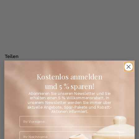
Teilen
Facebook
X (Twitter)
Pinterest
Kostenlos anmelden
und 5 % sparen!
Bestseller
Entdecken Sie die Lieblingstees unserer Kunden
Abonnieren Sie unseren Newsletter und Sie
erhalten einen 5 % Willkommensrabatt. In
unserem Newsletter werden Sie immer über
aktuelle Angebote, Spar-Pakete und Rabatt-
Aktionen informiert.