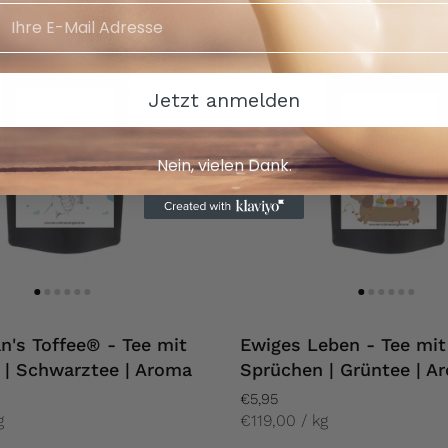
Jetzt anmelden
Nein, vielen Dank.
n's Toffee® - Tee mit
Ewiges Leben - Tee mit
 | Schwarztee | Aroma
Sprüchen | Grüntee | A
€5,95
g
€119,00 / kg