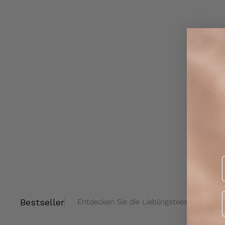
Bestseller
Entdecken Sie die Lieblingstees unserer 