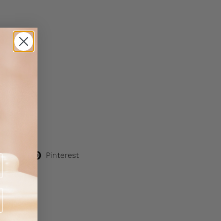
itter)
Pinterest