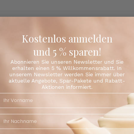
Kostenlos anmelden
und 5 % sparen!
Abonnieren Sie unseren Newsletter und Sie
erhalten einen 5 % Willkommensrabatt. In
unserem Newsletter werden Sie immer über
aktuelle Angebote, Spar-Pakete und Rabatt-
Teilen
Aktionen informiert.
Facebook
X (Tw
Kunden