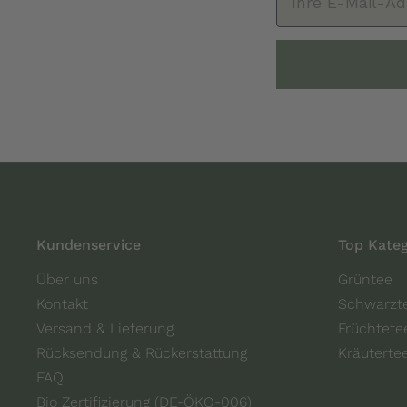
Kundenservice
Top Kateg
Über uns
Grüntee
Kontakt
Schwarzt
Versand & Lieferung
Früchtete
Rücksendung & Rückerstattung
Kräuterte
FAQ
Bio Zertifizierung (DE-ÖKO-006)