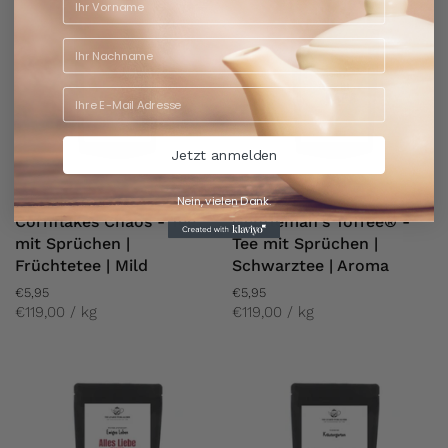
Jetzt anmelden
Nein, vielen Dank.
Cornflakes Chaos - Tee
Gentleman's Toffee® -
mit Sprüchen |
Tee mit Sprüchen |
Früchtetee | Mild
Schwarztee | Aroma
€5,95
€5,95
€119,00 / kg
€119,00 / kg