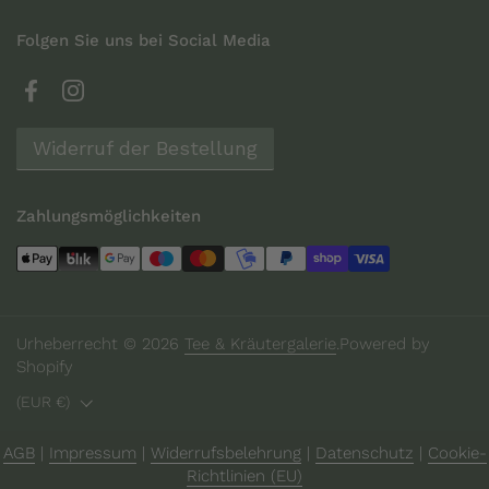
Folgen Sie uns bei Social Media
Facebook
Instagram
Widerruf der Bestellung
Zahlungsmöglichkeiten
Urheberrecht © 2026
Tee & Kräutergalerie
.
Powered by
Shopify
Land/Region
(EUR €)
AGB
|
Impressum
|
Widerrufsbelehrung
|
Datenschutz
|
Cookie-
Richtlinien (EU)