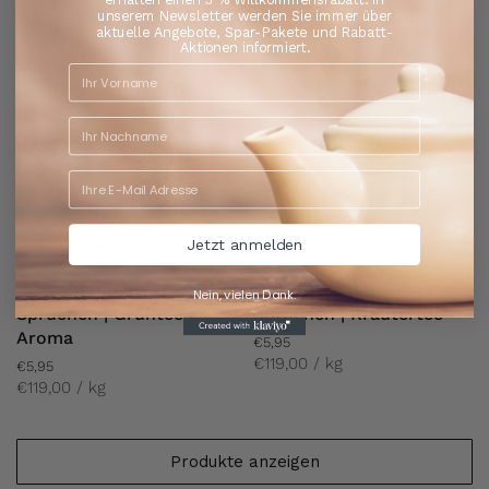
€119,00 / kg
€119,00 / kg
unserem Newsletter werden Sie immer über
aktuelle Angebote, Spar-Pakete und Rabatt-
Aktionen informiert.
Jetzt anmelden
Ewiges Leben - Tee mit
Kräutergarten - Tee mit
Nein, vielen Dank.
Sprüchen | Grüntee |
Sprüchen | Kräutertee
Aroma
€5,95
€119,00 / kg
€5,95
€119,00 / kg
Produkte anzeigen