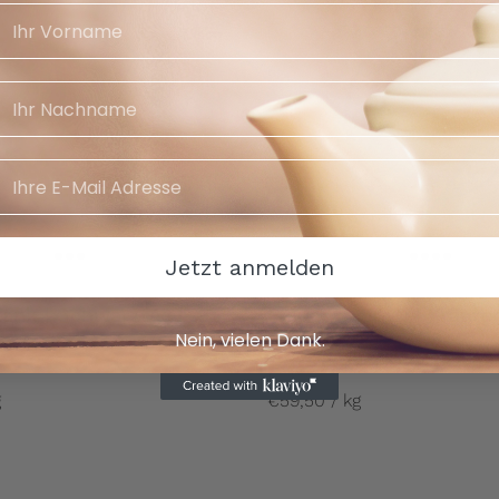
Jetzt anmelden
lank | Schwarztee |
Frauentraum® | Kräuter
Nein, vielen Dank.
Aroma
€5,95
g
€59,50 / kg