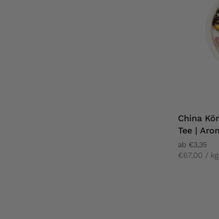
China Kön
Tee | Aro
ab €3,35
€67,00 / kg