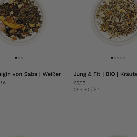
igin von Saba | Weißer
Jung & Fit | BIO | Kräut
ma
€5,95
€59,50 / kg