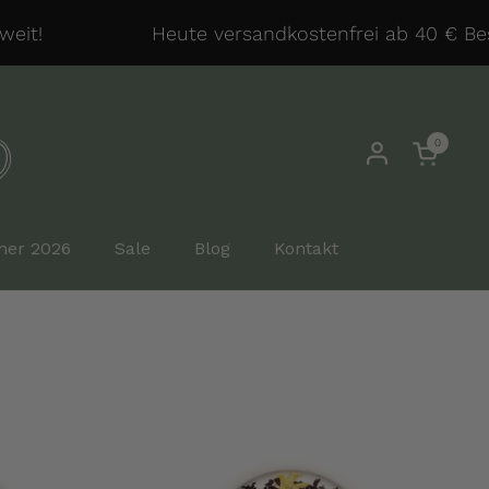
it!
Heute versandkostenfrei ab 40 € Best
0
Warenkor
er 2026
Sale
Blog
Kontakt