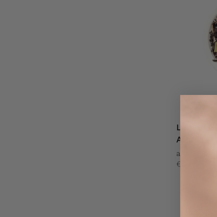
Lemon Gr
Aroma
ab €2,80
€56,00 / k