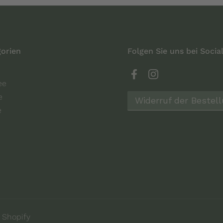
orien
Folgen Sie uns bei Socia
Facebook
Instagram
ee
e
Widerruf der Bestel
e
 Shopify