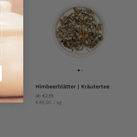
tee |
Himbeerblätter | Kräutertee
ab €2,55
€45,00 / kg