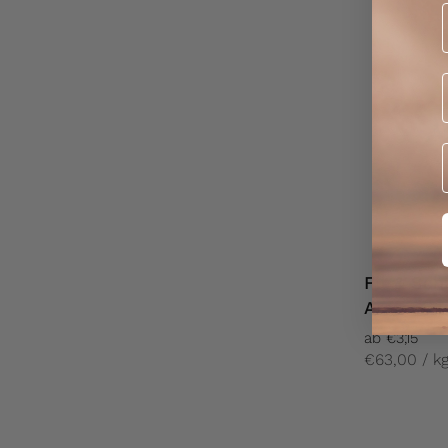
Fit & Sch
Aroma
ab €3,15
€63,00 / k