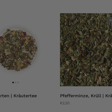
A
rten | Kräutertee
Pfefferminze, Krüll | Kr
€2,20