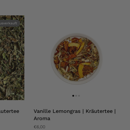
usverkauft
äutertee
Vanille Lemongras | Kräutertee |
Aroma
€6,00