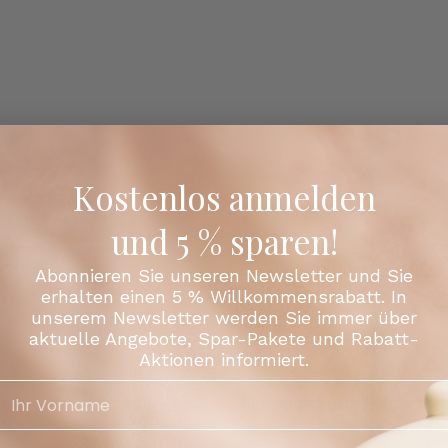
Kostenlos anmelden
und 5 % sparen!
Abonnieren Sie unseren Newsletter und Sie
erhalten einen 5 % Willkommensrabatt. In
unserem Newsletter werden Sie immer über
aktuelle Angebote, Spar-Pakete und Rabatt-
Aktionen informiert.
issa | Kräutertee |
Lebensfreude | Kräuter
ab €2,80