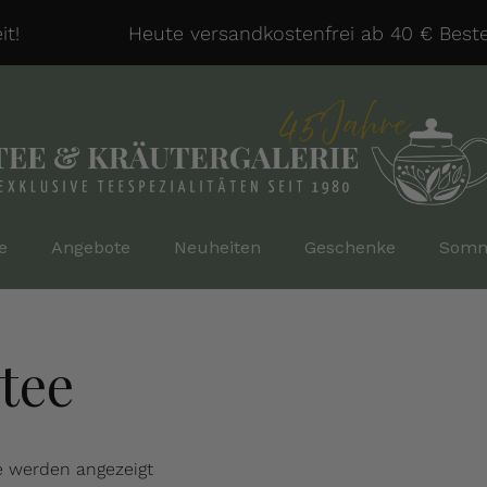
!
Heute versandkostenfrei ab 40 € Bestell
e
Angebote
Neuheiten
Geschenke
Somm
tee
e werden angezeigt