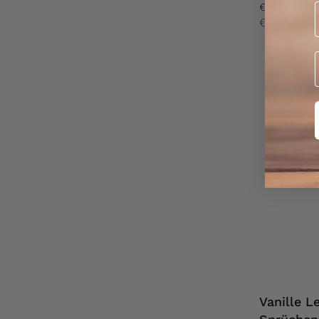
€5,70
€57,00 / kg
Vanille L