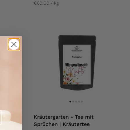
€60,00 / kg
tee
Kräutergarten - Tee mit
Sprüchen | Kräutertee