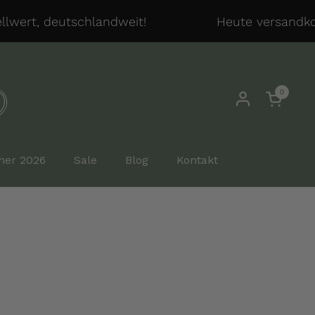
wert, deutschlandweit!
Heute versandkost
0
Warenkor
er 2026
Sale
Blog
Kontakt